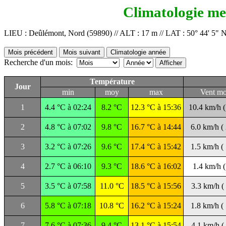
Climatologie me
LIEU : Deûlémont, Nord (59890) // ALT : 17 m // LAT : 50° 44' 5" N
Recherche d'un mois:
Température
Jour
min
moy
max
Vent mo
1
4.4 °C à 02:24
8.2 °C
12.3 °C à 15:36
10.4 km/h (
2
4.8 °C à 07:02
9.8 °C
16.7 °C à 14:44
6.0 km/h (
3
3.2 °C à 07:26
9.6 °C
17.4 °C à 15:42
1.5 km/h (
4
2.7 °C à 06:10
9.3 °C
18.6 °C à 16:02
1.4 km/h (
5
3.5 °C à 07:58
11.0 °C
18.5 °C à 15:56
3.3 km/h (
6
5.8 °C à 07:18
10.8 °C
16.2 °C à 15:24
1.8 km/h (
7
7.6 °C à 07:36
9.4 °C
13.1 °C à 15:54
4.1 km/h (