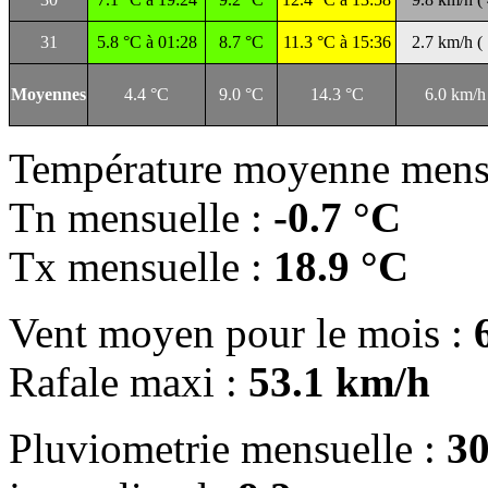
31
5.8 °C à 01:28
8.7 °C
11.3 °C à 15:36
2.7 km/h (
Moyennes
4.4 °C
9.0 °C
14.3 °C
6.0 km/h
Température moyenne mens
Tn mensuelle :
-0.7 °C
Tx mensuelle :
18.9 °C
Vent moyen pour le mois :
Rafale maxi :
53.1 km/h
Pluviometrie mensuelle :
3