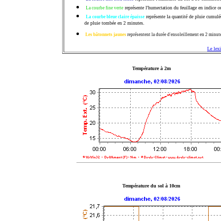
représente l'humectation du feuillage en indice o
La courbe fine verte
représente la quantité de pluie cumul
La courbe bleue claire épaisse
de pluie tombée en 2 minutes.
Les bâtonnets jaunes
représentent la durée d'ensoleillement en 2 minute
Le lexi
Température à 2m
Température du sol à 10cm